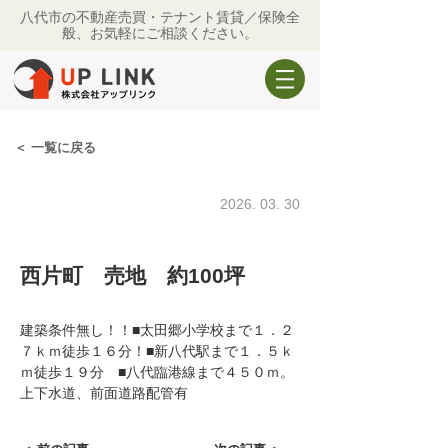
八代市の​不動産売買・テナント賃貸／保険全
般、お気軽にご相談ください。
＜ 一覧に戻る
2026. 03. 30
祝ご成約
西片町 売地 約100坪
建築条件無し！！■太田郷小学校まで１．２
７ｋｍ徒歩１６分！■新八代駅まで１．５ｋ
ｍ徒歩１９分　■八代臨港線まで４５０ｍ。
上下水道、前面道路配管有