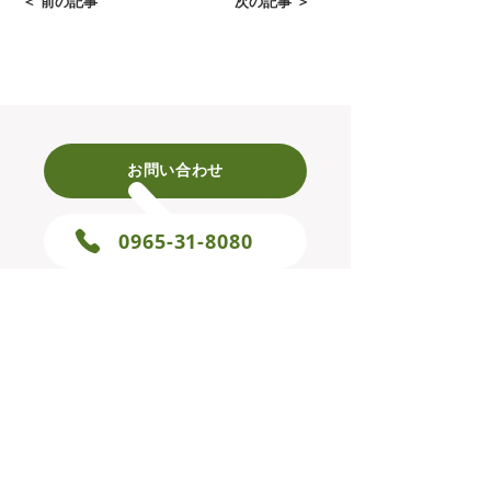
＜ 前の記事
次の記事 ＞
お問い合わせ
0965-31-8080
株式会社アップリンク
〒866-0826 熊本県八代市竹原町2009-5
TEL 0965-31-8080​
FAX 0965-31-8008
E-mail uplink.kumamoto@gmail.com